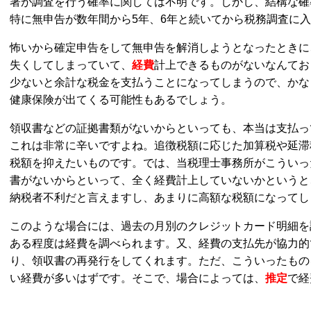
署が調査を行う確率に関しては不明です。しかし、結構な確
特に無申告が数年間から5年、6年と続いてから税務調査に
怖いから確定申告をして無申告を解消しようとなったときに
失くしてしまっていて、
経費
計上できるものがないなんてお
少ないと余計な税金を支払うことになってしまうので、かな
健康保険が出てくる可能性もあるでしょう。
領収書などの証拠書類がないからといっても、本当は支払っ
これは非常に辛いですよね。追徴税額に応じた加算税や延滞
税額を抑えたいものです。では、当税理士事務所がこういっ
書がないからといって、全く経費計上していないかというと
納税者不利だと言えますし、あまりに高額な税額になってし
このような場合には、過去の月別のクレジットカード明細を
ある程度は経費を調べられます。又、経費の支払先が協力的
り、領収書の再発行をしてくれます。ただ、こういったもの
い経費が多いはずです。そこで、場合によっては、
推定
で経