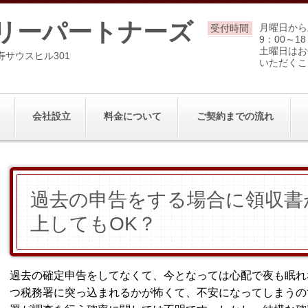
リーパートナーズ
月曜日から
受付時間
9：00～18
土曜日はお
寿サウスヒル301
いただくこ
会社設立
料金について
ご契約までの流れ
過去の申告をする場合に領収書
上してもOK？
過去の確定申告をしてなくて、今となっては心配で夜も眠れ
つ税務署に突っ込まれるかが怖くて、不安になってしまうの