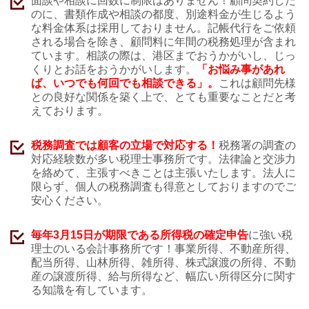
面談や相談に回数に制限はありません！顧問契約した
のに、書類作成や相談の都度、別途料金が生じるよう
な料金体系は採用しておりません。記帳代行をご依頼
される場合を除き、顧問料に年間の税務処理が含まれ
ています。相談の際は、港区までおうかがいし、じっ
くりとお話をおうかがいします。
「お悩み事があれ
ば、いつでも何回でも相談できる」。
これは顧問先様
との良好な関係を築く上で、とても重要なことだと考
えております。
税務調査では顧客の立場で対応する！
税務署の調査の
対応経験数が多い税理士事務所です。法律論と交渉力
を絡めて、主張すべきことは主張いたします。法人に
限らず、個人の税務調査も得意としておりますのでご
安心ください。
毎年3月15日が期限である所得税の確定申告
に強い税
理士のいる会計事務所です！事業所得、不動産所得、
配当所得、山林所得、雑所得、株式譲渡の所得、不動
産の譲渡所得、給与所得など、幅広い所得区分に関す
る知識を有しています。