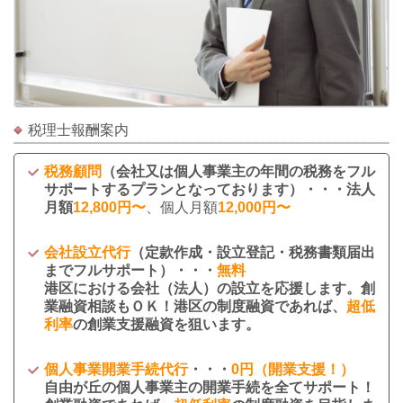
税理士報酬案内
税務顧問
（会社又は個人事業主の年間の税務をフル
サポートするプランとなっております）・・・法人
月額
12,800円〜
、個人月額
12,000円〜
会社設立代行
（定款作成・設立登記・税務書類届出
までフルサポート）・・・
無料
港区における会社（法人）の設立を応援します。創
業融資相談もＯＫ！港区の制度融資であれば、
超低
利率
の創業支援融資を狙います。
個人事業開業手続代行
・・・
0円（開業支援！）
自由が丘の個人事業主の開業手続を全てサポート！