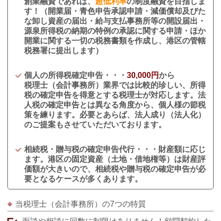
創業融資であれば、
超低利率
の制度融資を目指しま
す！（開業届・青色申告承認申請・減価償却及びた
な卸し資産の届出・給与支払事務所等の開設届出・
源泉所得税の納期の特例の承認に関する申請・ほか
開業に関する一切の税務書類を作成し、港区の管轄
税務署に提出します）
個人の所得税確定申告・・・
30,000円
から
税理士（会計事務所）業界では比較的珍しい、所得
税の確定申告を得意とする税理士が対応します。法
人税の確定申告とは異なる角度から、個人様の節税
策を練ります。必要とあらば、法人成り（法人化）
のご提案もさせていただいております。
相続税・贈与税の確定申告代行・・・財産額に応じ
ます。港区の固定資産（土地・借地権等）は財産評
価額が大きいので、相続税や贈与税の確定申告が必
要となるケースが多くあります。
当税理士（会計事務所）の7つの特質