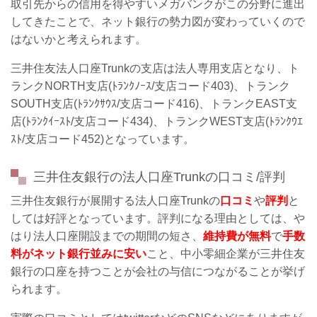
取引先からの信用を得やすいメガバンクがこの分野に進出
してきたことで、ネット銀行の勢力図が変わっていくので
はないかと考えられます。
三井住友法人口座Trunkの支店は法人専用支店となり、ト
ランクNORTH支店(ﾄﾗﾝｸﾉｰｽ/支店コード403)、トランク
SOUTH支店
(ﾄﾗﾝｸｻｳｽ/支店コード416
)
、トランクEAST支
店
(ﾄﾗﾝｸｲｰｽﾄ/支店コード434
)
、トランクWEST支店
(ﾄﾗﾝｸｳｴ
ｽﾄ/支店コード452
)
となっています。
三井住友銀行の法人口座Trunkの口コミ/評判
三井住友銀行が展開する法人口座Trunkの
口コミ
や
評判
と
しては好評となっています。評判になる理由としては、や
はり法人口座開設までの期間の短さ、
維持費が無料
で
手数
料がネット銀行並みに安い
こと、中小零細企業が三井住友
銀行の口座を持つことが会社の与信につながることが挙げ
られます。