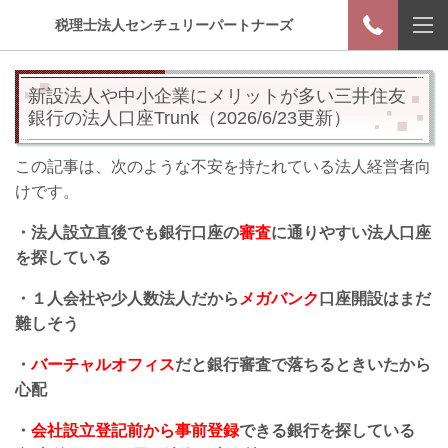
税理士法人センチュリーパートナーズ
新設法人や中小企業にメリットが多い三井住友
銀行の法人口座Trunk（2026/6/23更新）
この記事は、次のような不安を持たれている法人経営者向
けです。
・法人設立直後でも銀行口座の
審査
に通りやすい法人口座
を探している
・１人会社や少人数法人だから
メガバンク
口座開設はまだ
難しそう
・
バーチャルオフィス
だと銀行審査で落ちるときいたから
心配
・
会社設立登記前から事前登録
できる銀行を探している