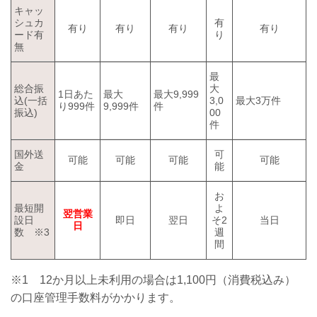
キャッ
シュカ
有
有り
有り
有り
有り
ード有
り
無
最
総合振
大
1日あた
最大
最大9,999
込(一括
3,0
最大3万件
り999件
9,999件
件
振込)
00
件
国外送
可
可能
可能
可能
可能
金
能
お
最短開
よ
翌営業
設日
即日
翌日
そ2
当日
日
数 ※3
週
間
※1 12か月以上未利用の場合は1,100円（消費税込み）
の口座管理手数料がかかります。