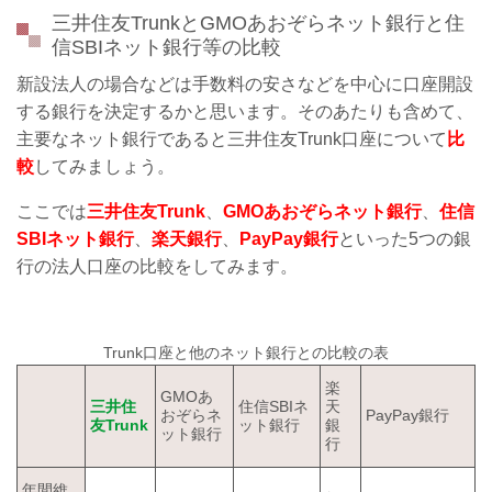
三井住友TrunkとGMO
あおぞらネット銀行と住
信
SBI
ネット銀行等の比較
新設法人の場合などは手数料の安さなどを中心に口座開設
する銀行を決定するかと思います。そのあたりも含めて、
主要なネット銀行であると三井住友Trunk口座について
比
較
してみましょう。
ここでは
三井住友Trunk
、
GMOあおぞらネット銀行
、
住信
SBIネット銀行
、
楽天銀行
、
PayPay銀行
といった5つの銀
行の法人口座の比較をしてみます。
Trunk口座と他のネット銀行との比較の表
楽
GMOあ
三井住
住信SBIネ
天
おぞらネ
PayPay銀行
友Trunk
ット銀行
銀
ット銀行
行
年間維