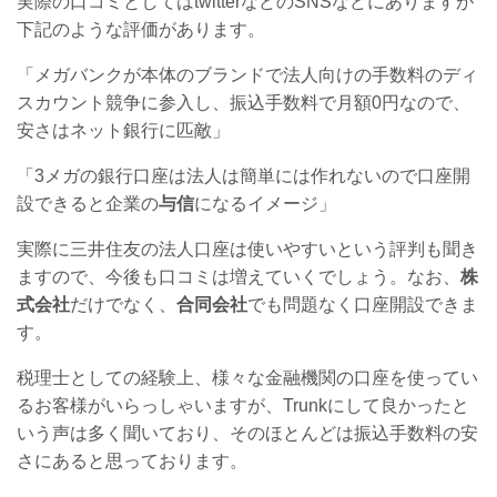
実際の口コミとしてはtwitterなどのSNSなどにありますが
下記のような評価があります。
「メガバンクが本体のブランドで法人向けの手数料のディ
スカウント競争に参入し、振込手数料で月額0円なので、
安さはネット銀行に匹敵」
「3メガの銀行口座は法人は簡単には作れないので口座開
設できると企業の
与信
になるイメージ」
実際に三井住友の法人口座は使いやすいという評判も聞き
ますので、今後も口コミは増えていくでしょう。なお、
株
式会社
だけでなく、
合同会社
でも問題なく口座開設できま
す。
税理士としての経験上、様々な金融機関の口座を使ってい
るお客様がいらっしゃいますが、Trunkにして良かったと
いう声は多く聞いており、そのほとんどは振込手数料の安
さにあると思っております。