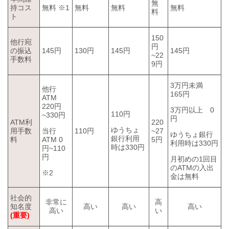
無
持コス
無料 ※1
無料
無料
無料
料
ト
150
他行宛
円
の振込
145円
130円
145円
145円
~22
手数料
9円
3万円未満
他行
165円
ATM
220円
3万円以上 0
110円
~330円
円
ATM利
220
ゆうちょ
用手数
当行
110円
~27
ゆうちょ銀行
銀行利用
料
ATM 0
5円
利用時は330円
時は330円
円~110
円
月初めの1回目
のATMの入出
※2
金は無料
社会的
非常に
高
知名度
高い
高い
高い
高い
い
(重要)