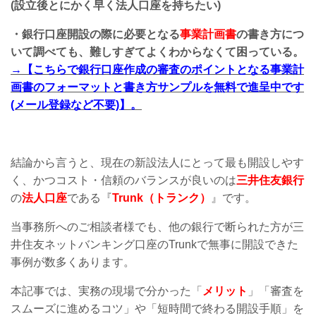
(設立後とにかく早く法人口座を持ちたい)
​・銀行口座開設の際に必要となる
事業計画書
の書き方につ
いて調べても、難しすぎてよくわからなくて困っている。
→【こちらで銀行口座作成の審査のポイントとなる事業計
画書のフォーマットと書き方サンプルを無料で進呈中です
(メール登録など不要)】。
結論から言うと、現在の新設法人にとって最も開設しやす
く、かつコスト・信頼のバランスが良いのは
三井住友銀行
の
法人口座
である『
Trunk
（トランク）
』です。
当事務所へのご相談者様でも、他の銀行で断られた方が三
井住友ネットバンキング口座の
Trunk
で無事に開設できた
事例が数多くあります。
本記事では、実務の現場で分かった「
メリット
」「審査を
スムーズに進めるコツ」や「短時間で終わる開設手順」を