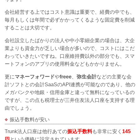
会社経営する上ではコスト意識は重要で、経費の中でも、
毎月もしくは年間で必ずかかってくるような固定費を削減
することは大切です。
会社設立したばかりの法人や中小零細企業の場合は、大企
業よりも資金力が乏しい場合が多いので、コストにはこだ
わっていきたいですね。口座維持費以外の部分でも、スマ
ートフォンのアプリの使用料金などもかかりません。
更に
マネーフォワード
や
freee
、
弥生会計
などの主要な会
計ソフトとの
会計SaaSの
API連携が可能なのであり、他の
メガバンクや地銀・信用金庫と違って無料になっているの
ですが、この点も税理士が三井住友法人口座を支持する理
由でしょう。
振込手数料が安い
Trunk法人口座は他行あての
振込手数料
も非常に安く
145
円
という価格に設定されています。