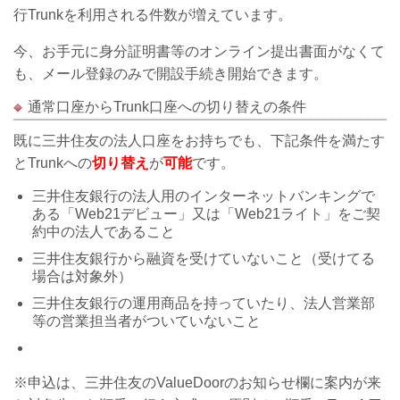
行Trunkを利用される件数が増えています。
今、お手元に身分証明書等のオンライン提出書面がなくて
も、メール登録のみで開設手続き開始できます。
通常口座からTrunk口座への切り替えの条件
既に三井住友の法人口座をお持ちでも、下記条件を満たす
とTrunkへの
切り替え
が
可能
です。
三井住友銀行の法人用のインターネットバンキングで
ある「Web21デビュー」又は
「Web21ライト」
をご契
約中の法人であること
三井住友銀行から融資を受けていないこと（受けてる
場合は対象外）
三井住友銀行の運用商品を持っていたり、法人営業部
等の営業担当者がついていないこと
※
申込
は、三井住友の
ValueDoorのお知らせ欄に案内が来