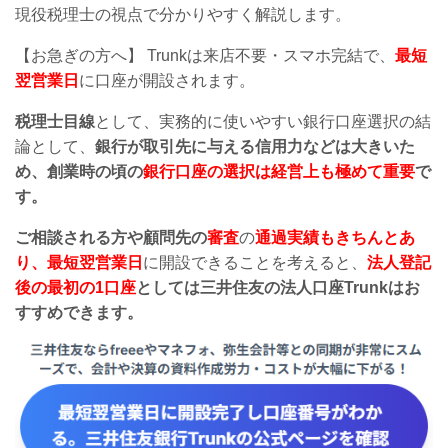
現役税理士の視点で分かりやすく解説します。
【お急ぎの方へ】
Trunk
は来店不要・スマホ完結で、
最短
翌営業日
に口座が開設されます。
税理士目線
として、実務的に使いやすい銀行口座選択の結
論として、
銀行が取引先に与える信用力などは大きいた
め、創業時の頃の
銀行口座の選択は経営上も極めて重要
で
す。
ご相談される方や顧問先の
審査
の
通過実績もきちんとあ
り、最短翌営業日
に開設できることを考えると、
法人登記
後の最初の1口座
としては三井住友の法人口座Trunkはお
すすめできます。