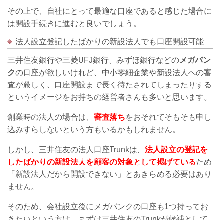
その上で、自社にとって最適な口座であると感じた場合に
は開設手続きに進むと良いでしょう。
法人設立登記したばかりの新設法人でも口座開設可能
三井住友銀行や三菱UFJ銀行、みずほ銀行などの
メガバン
ク
の口座が欲しいけれど、中小零細企業や新設法人への審
査が厳しく、口座開設まで長く待たされてしまったりする
というイメージをお持ちの経営者さんも多いと思います。
創業時の法人の場合は、
審査落ち
をおそれてそもそも申し
込みすらしないという方もいるかもしれません。
しかし、三井住友の法人口座Trunkは、
法人設立の登記を
したばかりの新設法人を顧客の対象として掲げている
ため
「新設法人だから開設できない」とあきらめる必要はあり
ません。
そのため、会社設立後にメガバンクの口座も1つ持ってお
きたいという方は、まずは三井住友のTrunkが候補として