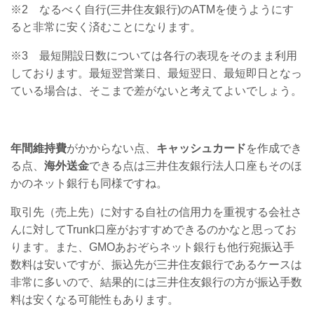
※2 なるべく自行(三井住友銀行)のATMを使うようにす
ると非常に安く済むことになります。
※3 最短開設日数については各行の表現をそのまま利用
しております。最短翌営業日、最短翌日、最短即日となっ
ている場合は、そこまで差がないと考えてよいでしょう。
年間維持費
がかからない点、
キャッシュカード
を作成でき
る点、
海外送金
できる点は三井住友銀行法人口座もそのほ
かのネット銀行も同様ですね。
取引先（売上先）に対する自社の信用力を重視する会社さ
んに対してTrunk口座がおすすめできるのかなと思ってお
ります。また、GMOあおぞらネット銀行も他行宛振込手
数料は安いですが、振込先が三井住友銀行であるケースは
非常に多いので、結果的には三井住友銀行の方が振込手数
料は安くなる可能性もあります。