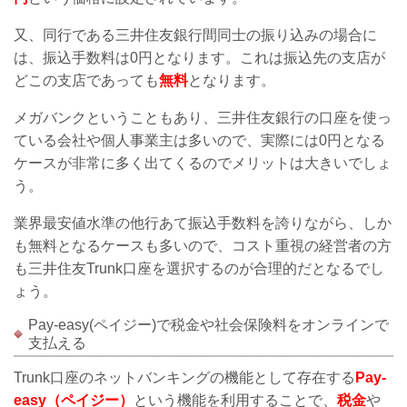
又、同行である三井住友銀行間同士の振り込みの場合に
は、振込手数料は0円となります。これは振込先の支店が
どこの支店であっても
無料
となります。
メガバンクということもあり、三井住友銀行の口座を使っ
ている会社や個人事業主は多いので、実際には0円となる
ケースが非常に多く出てくるのでメリットは大きいでしょ
う。
業界最安値水準の他行あて振込手数料を誇りながら、しか
も無料となるケースも多いので、コスト重視の経営者の方
も三井住友Trunk口座を選択するのが合理的だとなるでし
ょう。
Pay-easy(ペイジー)で税金や社会保険料をオンラインで
支払える
Trunk口座のネットバンキングの機能として存在する
Pay-
easy
（ペイジー）
という機能を利用することで、
税金
や