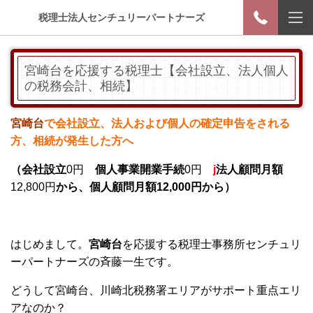
税理士法人センチュリーパートナーズ
宮崎台を応援する税理士【会社設立、法人個人
の税務会計、相続】
宮崎台
で会社設立、法人および個人の確定申告をされる
方、相続が発生した方へ
（会社設立
0円
個人事業開業手続
0円
j
法人顧問月額
12,800円
から、個人顧問月額12,000円から）
はじめまして。
宮崎台
を応援する税理士事務所センチュリ
ーパートナーズの斉藤一生です。
どうして宮崎台、川崎北税務署エリアがサポート重点エリ
アなのか？