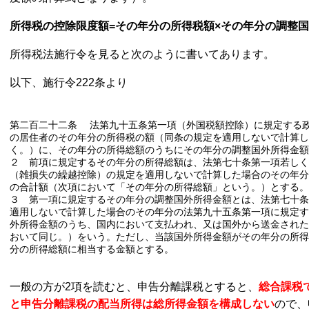
所得税の控除限度額=その年分の所得税額×その年分の調整国
所得税法施行令を見ると次のように書いてあります。
以下、施行令222条より
第二百二十二条
法第九十五条第一項（外国税額控除）に規定する
の居住者のその年分の所得税の額（同条の規定を適用しないで計算し
く。）に、その年分の所得総額のうちにその年分の調整国外所得金
２
前項に規定するその年分の所得総額は、法第七十条第一項若し
（雑損失の繰越控除）の規定を適用しないで計算した場合のその年分
の合計額（次項において「その年分の所得総額」という。）とする。
３
第一項に規定するその年分の調整国外所得金額とは、法第七十
適用しないで計算した場合のその年分の法第九十五条第一項に規定す
外所得金額のうち、国内において支払われ、又は国外から送金された
おいて同じ。）をいう。ただし、当該国外所得金額がその年分の所得
分の所得総額に相当する金額とする。
一般の方が2項を読むと、申告分離課税とすると、
総合課税
と申告分離課税の配当所得は総所得金額を構成しない
ので、