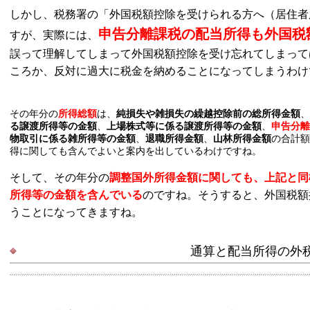
しかし、税務署の「外国税額控除を受けられる方へ（居住者
申告分離課税の配当所得も外国税
すが、実際には、
誤って理解してしまって外国税額控除を受け忘れてしまって
ころか、反対に過大に税金を納めることになってしまうわけ
その年分の
所得総額
は、
純損失や雑損失の繰越控除前の総所得金額
、
る譲渡所得等の金額
、
上場株式等に係る譲渡所得等の金額
、
申告分離
物取引に係る雑所得等の金額
、
退職所得金額
、
山林所得金額
の合計額
得に関しても含んでよいと案内を出しているわけですね。
そして、その年分の
調整国外所得金額に関しても、上記と同
所得等の金額を含んでいる
のですね。そうすると、外国税額
うことになってきますね。
通算と配当所得の外