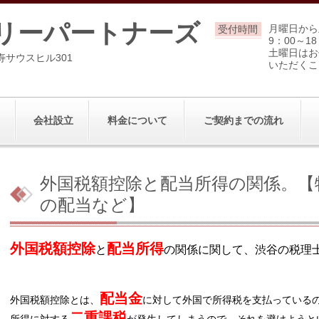
リーパートナーズ
月曜日から
受付時間
9：00～18
土曜日はお
寿サウスヒル301
いただくこ
会社設立
料金について
ご契約までの流れ
外国税額控除と配当所得の関係。【
の配当など】
外国税額控除
配当所得
と
の関係に関して、渋谷の税理
配当金
外国税額控除とは、
に対して外国で所得税を支払っている
二重課税
所得に対する
が発生してしまうので、それを避けようと