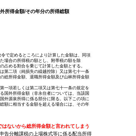
外所得金額/その年分の所得総額
政令で定めるところにより計算した金額は、同項
た場合の所得税の額とし、附帯税の額を除
額の占める割合を乗じて計算した金額とする。
くは第二項（純損失の繰越控除）又は第七十一条
の総所得金額、退職所得金額及び山林所得金額
条第一項若しくは第二項又は第七十一条の規定を
る国外所得金額（非永住者については、当該国
国外源泉所得に係る部分に限る。以下この項に
総額に相当する金額を超える場合には、その年
ではないから総所得金額と言われてしまう
申告分離課税の上場株式等に係る配当所得