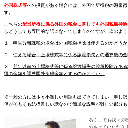
外国株式等
への投資がある場合には、外国で所得税の源泉徴
す。
こちらの
配当所得に係る外国の税金に関しても外国税額控除
しどうしても専門的な話になってしまうのですが、次のよう
１．
申告分離課税の場合は外国税額控除は使えるのかどうか
２．
使える場合、上場株式等に係る譲渡損失との通算後の金
３．
前年以前の上場株式等に係る譲渡損失の繰越控除がある
得の金額を調整国外所得金額とするのかどうか。
※一般の方には少々小難しい用語も出てきてしまい、申し訳
係がそもそも結構難しい話なので簡単な説明が難しい部分も
あくまでも我々の
めさせていただき