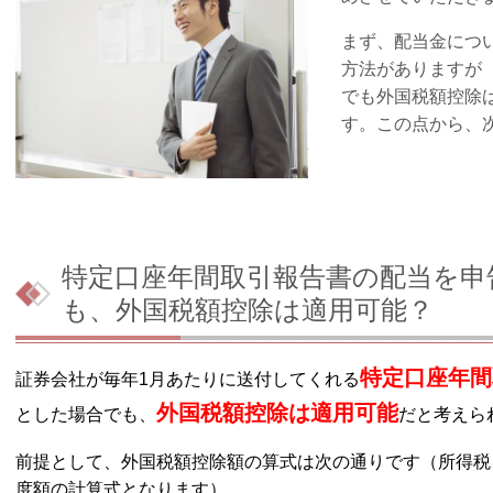
まず、配当金につ
方法がありますが
でも外国税額控除
す。この点から、
特定口座年間取引報告書の配当を申
も、外国税額控除は適用可能？
特定口座年間
証券会社が毎年1月あたりに送付してくれる
外国税額控除は適用可能
とした場合でも、
だと考えら
前提として、外国税額控除額の算式は次の通りです（所得税
度額の計算式となります）。